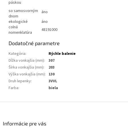
páskou
so samosvorným
áno
dnom
ekologické
áno
colná
48191000
nomenklatúra
Dodatočné parametre
Kategória
:
Rýchle balenie
Dĺžka vonkajšia (mm)
:
307
Šírka vonkajšia (mm)
:
203
Výška vonkajšia (mm)
:
130
Druh lepenky
:
3VVL
Farba
:
biela
Z
á
p
ä
Informácie pre vás