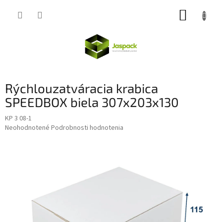
Prejsť
NÁKUP
na
obsah
KOŠÍK
Rýchlouzatváracia krabica
SPEEDBOX biela 307x203x130
KP 3 08-1
Priemerné
Neohodnotené
Podrobnosti hodnotenia
hodnotenie
produktu
je
0,0
z
5
hviezdičiek.