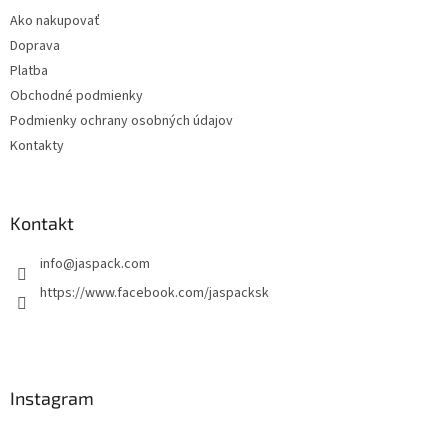
t
Ako nakupovať
i
Doprava
e
Platba
Obchodné podmienky
Podmienky ochrany osobných údajov
Kontakty
Kontakt
info
@
jaspack.com
https://www.facebook.com/jaspacksk
Instagram