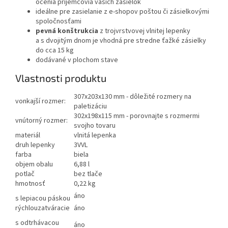
ocenia príjemcovia vašich zásielok
ideálne pre zasielanie z e-shopov poštou či zásielkovými
spoločnosťami
pevná konštrukcia
z trojvrstvovej vlnitej lepenky
a s dvojitým dnom je vhodná pre stredne ťažké zásielky
do cca 15 kg
dodávané v plochom stave
Vlastnosti produktu
307x203x130 mm - dôležité rozmery na
vonkajší rozmer:
paletizáciu
302x198x115 mm - porovnajte s rozmermi
vnútorný rozmer:
svojho tovaru
materiál
vlnitá lepenka
druh lepenky
3VVL
farba
biela
objem obalu
6,88 l
potlač
bez tlače
hmotnosť
0,22 kg
áno
s lepiacou páskou
rýchlouzatváracie
áno
s odtrhávacou
áno