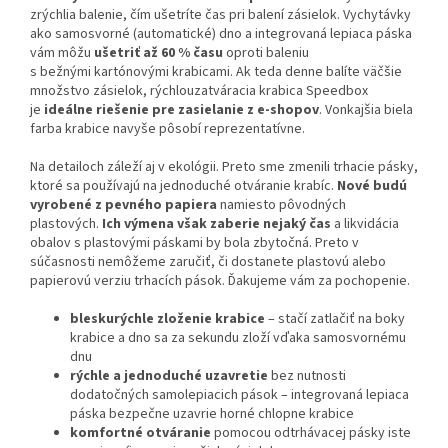
zrýchlia balenie, čím ušetríte čas pri balení zásielok. Vychytávky
ako samosvorné (automatické) dno a integrovaná lepiaca páska
vám môžu
ušetriť až 60 % času
oproti baleniu
s bežnými kartónovými krabicami. Ak teda denne balíte väčšie
množstvo zásielok, rýchlouzatváracia krabica Speedbox
je
ideálne riešenie pre zasielanie z e-shopov
. Vonkajšia biela
farba krabice navyše pôsobí reprezentatívne.
Na detailoch záleží aj v ekológii. Preto sme zmenili trhacie pásky,
ktoré sa používajú na jednoduché otváranie krabíc.
Nové budú
vyrobené z pevného papiera
namiesto pôvodných
plastových.
Ich výmena však zaberie nejaký čas
a likvidácia
obalov s plastovými páskami by bola zbytočná. Preto v
súčasnosti nemôžeme zaručiť, či dostanete plastovú alebo
papierovú verziu trhacích pások. Ďakujeme vám za pochopenie.
bleskurýchle zloženie krabice
– stačí zatlačiť na boky
krabice a dno sa za sekundu zloží vďaka samosvornému
dnu
rýchle a jednoduché uzavretie
bez nutnosti
dodatočných samolepiacich pások – integrovaná lepiaca
páska bezpečne uzavrie horné chlopne krabice
komfortné otváranie
pomocou odtrhávacej pásky iste