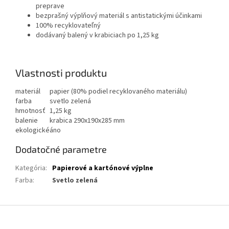
preprave
bezprašný výplňový materiál s antistatickými účinkami
100% recyklovateľný
dodávaný balený v krabiciach po 1,25 kg
Vlastnosti produktu
materiál
papier (80% podiel recyklovaného materiálu)
farba
svetlo zelená
hmotnosť
1,25 kg
balenie
krabica 290x190x285 mm
ekologické
áno
Dodatočné parametre
Kategória
:
Papierové a kartónové výplne
Farba
:
Svetlo zelená
Z
á