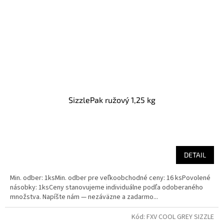
SizzlePak ružový 1,25 kg
DETAIL
Min. odber: 1ksMin. odber pre veľkoobchodné ceny: 16 ksPovolené
násobky: 1ksCeny stanovujeme individuálne podľa odoberaného
množstva. Napíšte nám — nezáväzne a zadarmo...
Kód:
FXV COOL GREY SIZZLE