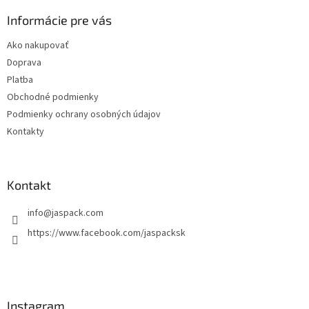
p
ä
Informácie pre vás
t
Ako nakupovať
i
Doprava
e
Platba
Obchodné podmienky
Podmienky ochrany osobných údajov
Kontakty
Kontakt
info
@
jaspack.com
https://www.facebook.com/jaspacksk
Instagram