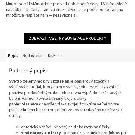
Min. odber: 1ksMin. odber pre veľkoobchodné ceny: 16 ksPovolené
násobky: 1 ksCeny stanovujeme individuálne podľa odoberaného
množstva. Napíšte nám — nezáväzne a...
ZOBRAZIŤ VŠETKY SÚVISIACE PRODUKTY
Popis
Hodnotenie
Diskusia
Podrobný popis
Svetlo zelený modrý SizzlePak
je papierový fixačný a
výplňový materiál, ktorý sa pre svoj vysoko estetický vzhľad
používa predovšetkým ako dekoratívná výplň do darčekových
balení. Harmonikovitě strihaný trojvrstvový
papier
SizzlePak
navyše vďaka svojej štruktúre veľmi dobre
plnia ochrannú funkciu pri preprave tovaru citlivého na nárazy a
otrasy.
estetický vzhľad - vhodný na
dekoratívne účely
tlmí nárazy a otrasy
- ochrana zasielaných produktov pri