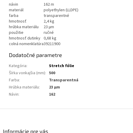
návin
162 m
materiál
polyethylen (LLDPE)
farba
transparentné
hmotnosť
2,4 kg
hrúbka materiálu
23 µm
použitie
ručné
hmotnosť dutinky
0,68 kg
colná nomenklatúra
39211900
Dodatočné parametre
Kategória
:
Stretch fólie
Šírka vonkajšia (mm)
:
500
Farba
:
Transparentná
Hrúbka materiálu
:
23 µm
Návin
:
162
Z
á
p
ä
Informácie pre vás