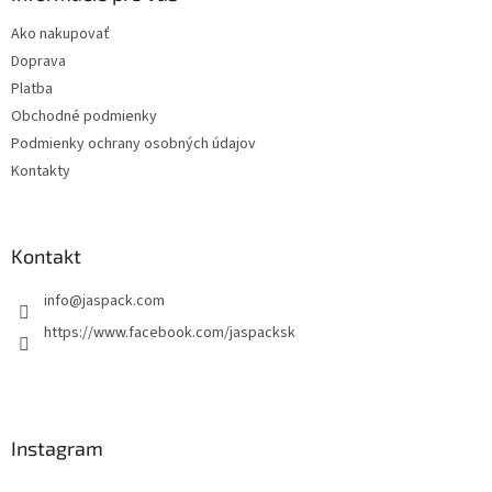
t
Ako nakupovať
i
Doprava
e
Platba
Obchodné podmienky
Podmienky ochrany osobných údajov
Kontakty
Kontakt
info
@
jaspack.com
https://www.facebook.com/jaspacksk
Instagram