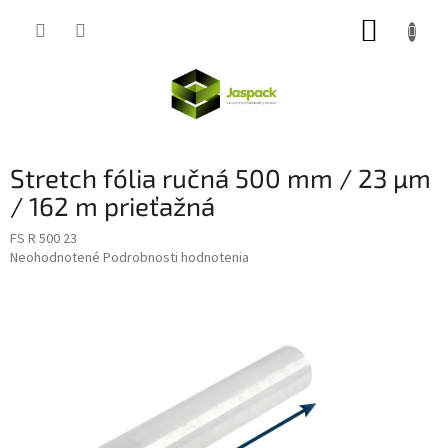
Prejsť
NÁKUP
na
obsah
KOŠÍK
Stretch fólia ručná 500 mm / 23 µm
/ 162 m prieťažná
FS R 500 23
Priemerné
Neohodnotené
Podrobnosti hodnotenia
hodnotenie
produktu
je
0,0
z
5
hviezdičiek.