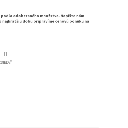
e podľa odoberaného množstva. Napíšte nám —
o najkratšiu dobu pripravíme cenovú ponuku na
ZDIEĽAŤ