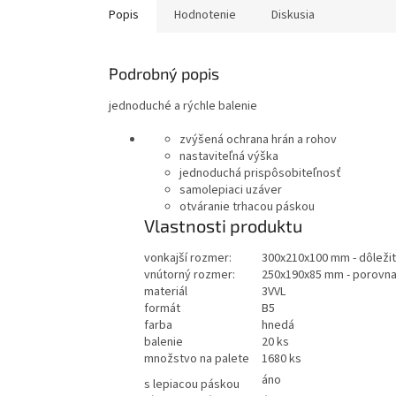
Popis
Hodnotenie
Diskusia
Podrobný popis
jednoduché a rýchle balenie
zvýšená ochrana hrán a rohov
nastaviteľná výška
jednoduchá prispôsobiteľnosť
samolepiaci uzáver
otváranie trhacou páskou
Vlastnosti produktu
vonkajší rozmer:
300x210x100 mm - dôležit
vnútorný rozmer:
250x190x85 mm - porovna
materiál
3VVL
formát
B5
farba
hnedá
balenie
20 ks
množstvo na palete
1680 ks
áno
s lepiacou páskou