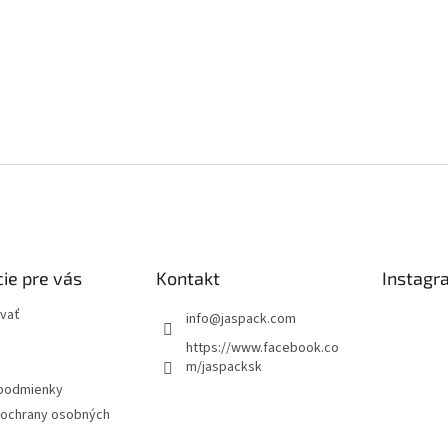
ie pre vás
Kontakt
Instagr
vať
info
@
jaspack.com
https://www.facebook.co
m/jaspacksk
podmienky
ochrany osobných