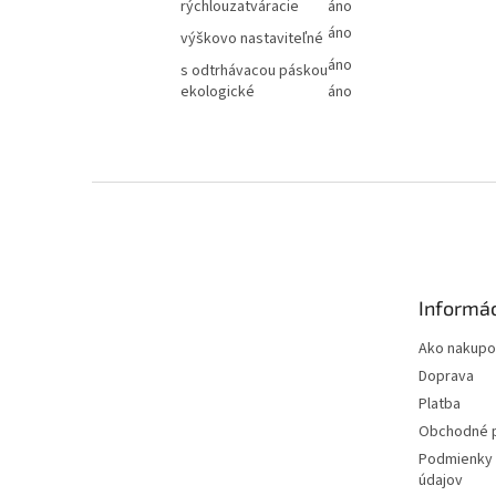
rýchlouzatváracie
áno
áno
výškovo nastaviteľné
áno
s odtrhávacou páskou
ekologické
áno
Z
á
p
ä
t
Informác
i
e
Ako nakupo
Doprava
Platba
Obchodné 
Podmienky 
údajov