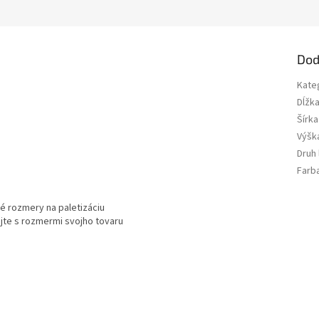
Dod
Kate
Dĺžk
Šírka
Výšk
Druh
Farb
é rozmery na paletizáciu
jte s rozmermi svojho tovaru