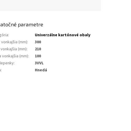
atočné parametre
gória
:
Univerzálne kartónové obaly
a vonkajšia (mm)
:
300
 vonkajšia (mm)
:
210
a vonkajšia (mm)
:
100
 lepenky
:
3VVL
a
:
Hnedá