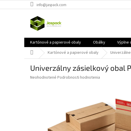
Prejsť
info@jaspack.com
na
obsah
Kartónové a papierové obaly
Obálky
Výplne 
Domov
Kartónové a papierové obaly
Univerzálne
Univerzálny zásielkový oba
Priemerné
Neohodnotené
Podrobnosti hodnotenia
hodnotenie
produktu
je
0,0
z
5
hviezdičiek.