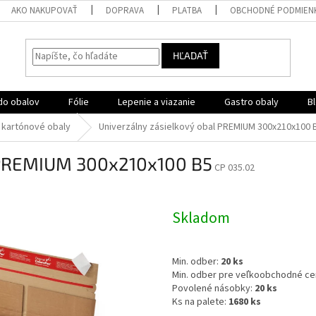
AKO NAKUPOVAŤ
DOPRAVA
PLATBA
OBCHODNÉ PODMIEN
HĽADAŤ
do obalov
Fólie
Lepenie a viazanie
Gastro obaly
B
 kartónové obaly
Univerzálny zásielkový obal PREMIUM 300x210x100 
l PREMIUM 300x210x100 B5
CP 035.02
Skladom
Min. odber:
20 ks
Min. odber pre veľkoobchodné ce
Povolené násobky:
20 ks
Ks na palete:
1680 ks