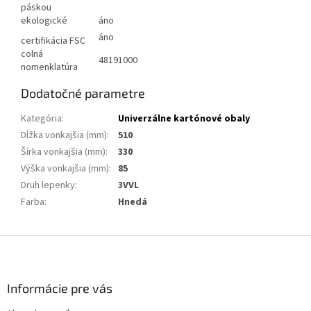
páskou
ekologické
áno
áno
certifikácia FSC
colná
48191000
nomenklatúra
Dodatočné parametre
Kategória
:
Univerzálne kartónové obaly
Dĺžka vonkajšia (mm)
:
510
Šírka vonkajšia (mm)
:
330
Výška vonkajšia (mm)
:
85
Druh lepenky
:
3VVL
Farba
:
Hnedá
Z
á
p
ä
Informácie pre vás
t