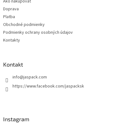
Ako nakupovať
i
Doprava
e
Platba
Obchodné podmienky
Podmienky ochrany osobných údajov
Kontakty
Kontakt
info
@
jaspack.com
https://www.facebook.com/jaspacksk
Instagram