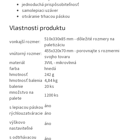
jednoduchá prispôsobiteľnosť
samolepiaci uzáver
otváranie trhacou páskou
Vlastnosti produktu
510x330x85 mm - dôležité rozmery na
vonkajší rozmer:
paletizáciu
455x320x70 mm - porovnajte s rozmermi
vnútorný rozmer:
svojho tovaru
materiál
3VVL - mikrovlnná
farba
hnedá
hmotnosť
242 g
hmotnosť balenia
4,84 kg
balenie
20 ks
množstvo na
1200 ks
palete
áno
s lepiacou páskou
rýchlouzatváracie
áno
výškovo
áno
nastaviteľné
s odtrhávacou
áno