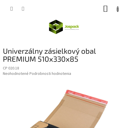
Prejsť
NÁKUP
na
obsah
KOŠÍK
Univerzálny zásielkový obal
PREMIUM 510x330x85
CP 020.18
Priemerné
Neohodnotené
Podrobnosti hodnotenia
hodnotenie
produktu
je
0,0
z
5
hviezdičiek.