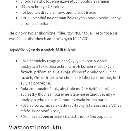
vhodná na zhotovenie uzavretých obalov zváraním
dĺžka ochrany až 5 rokov
neškodná zdraviu ani životnému prostrediu
TYP E - vhodná na ochranu železných kovov, ocele, liatiny
chrómu a hliníka
Ide o nový typ antikoróznej fólie, tzv. "ICB" fólie. Tieto fólie sú
evolúciou pôvodných antikoróznych fólií "VCI".
Najväčšie
výhody nových fólií ICB
sú:
Fólia chemicky reaguje na výkyvy vlhkosti v obale -
poskytuje tak lepšiu ochranu proti korózii v kritických
fázach, pričom znižuje svoju účinnosť v nekorodujúcich
fázach, čím šetrí aktívne chemické látky na obdobie, keď
sú viac potrebné.
Bola zdokonalená tak, aby bolo možné baliť aj horúce
súčiastky (hoci samozrejme stále nie je žiaduce, aby v
obale po jeho uzavretí kondenzovala vodná para).
Fólia sa teraz môže skladovať 4 roky (staršia verzia VCI sa
môže skladovať 3 roky).
Fólia má zníženú úroveň charakteristického zápachu.
Vlastnosti produktu