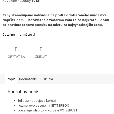
Povolené násobky:
50
ks
Ceny stanovujeme individuálne podľa odoberaného množstva.
Napíšte nám — nezáväzne a zadarmo Vám za čo najkratšiu dobu
pripravíme cenovú ponuku na mieru za najvýhodnejšiu cenu.
Detailné informácie
OPÝTAŤ SA
ZDIEĽAŤ
Popis
Hodnotenie
Diskusia
Podrobný popis
fólia zamedzujúca korózii
rozmerovo pasuje na GITTERBOX
obsahuje inhibítory korózie VCI ZERUST