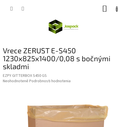
Prejsť
NÁKUP
na
obsah
KOŠÍK
Vrece ZERUST E-S450
1230x825x1400/0,08 s bočnými
skladmi
EZPY GITTERBOX S450 GS
Priemerné
Neohodnotené
Podrobnosti hodnotenia
hodnotenie
produktu
je
0,0
z
5
hviezdičiek.