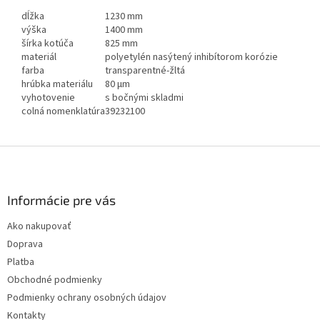
dĺžka
1230 mm
výška
1400 mm
šírka kotúča
825 mm
materiál
polyetylén nasýtený inhibítorom korózie
farba
transparentné-žltá
hrúbka materiálu
80 µm
vyhotovenie
s bočnými skladmi
colná nomenklatúra
39232100
Z
á
p
ä
Informácie pre vás
t
Ako nakupovať
i
Doprava
e
Platba
Obchodné podmienky
Podmienky ochrany osobných údajov
Kontakty