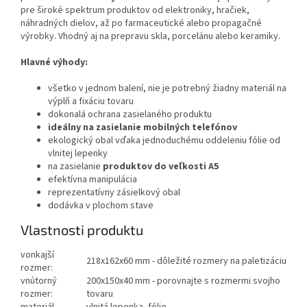
pre široké spektrum produktov od elektroniky, hračiek,
náhradných dielov, až po farmaceutické alebo propagačné
výrobky. Vhodný aj na prepravu skla, porcelánu alebo keramiky.
Hlavné výhody:
všetko v jednom balení, nie je potrebný žiadny materiál na
výplň a fixáciu tovaru
dokonalá ochrana zasielaného produktu
ideálny na zasielanie mobilných telefónov
ekologický obal vďaka jednoduchému oddeleniu fólie od
vlnitej lepenky
na zasielanie
produktov do veľkosti A5
efektívna manipulácia
reprezentatívny zásielkový obal
dodávka v plochom stave
Vlastnosti produktu
vonkajší
218x162x60 mm - dôležité rozmery na paletizáciu
rozmer:
vnútorný
200x150x40 mm - porovnajte s rozmermi svojho
rozmer:
tovaru
materiál
vlnitá lepenka, fólie