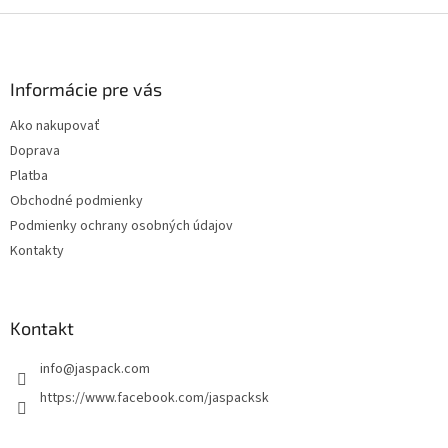
Z
á
p
ä
Informácie pre vás
t
Ako nakupovať
i
Doprava
e
Platba
Obchodné podmienky
Podmienky ochrany osobných údajov
Kontakty
Kontakt
info
@
jaspack.com
https://www.facebook.com/jaspacksk