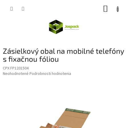
Prejsť
NÁKUP
na
obsah
KOŠÍK
Zásielkový obal na mobilné telefóny
s fixačnou fóliou
CPX FP1201504
Priemerné
Neohodnotené
Podrobnosti hodnotenia
hodnotenie
produktu
je
0,0
z
5
hviezdičiek.