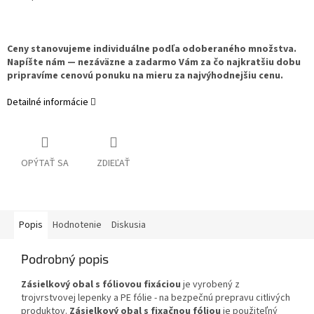
Ceny stanovujeme individuálne podľa odoberaného množstva.
Napíšte nám — nezáväzne a zadarmo Vám za čo najkratšiu dobu
pripravíme cenovú ponuku na mieru za najvýhodnejšiu cenu.
Detailné informácie
OPÝTAŤ SA
ZDIEĽAŤ
Popis
Hodnotenie
Diskusia
Podrobný popis
Zásielkový obal s fóliovou fixáciou
je vyrobený z
trojvrstvovej lepenky a PE fólie - na bezpečnú prepravu citlivých
produktov.
Zásielkový obal s fixačnou fóliou
je použiteľný