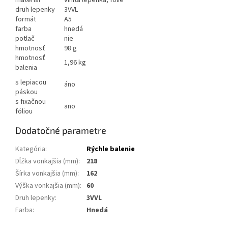
druh lepenky
3VVL
formát
A5
farba
hnedá
potlač
nie
hmotnosť
98 g
hmotnosť
1,96 kg
balenia
s lepiacou
áno
páskou
s fixačnou
ano
fóliou
Dodatočné parametre
Kategória
:
Rýchle balenie
Dĺžka vonkajšia (mm)
:
218
Šírka vonkajšia (mm)
:
162
Výška vonkajšia (mm)
:
60
Druh lepenky
:
3VVL
Farba
:
Hnedá